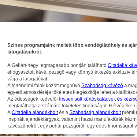
Színes programjaink mellett több vendéglátóhely és ajá
látogatásukról.
A Gellért-hegy legmagasabb pontján található
Citadella ká
elfogyasztott kávé, pezsgő vagy könnyű étkezés exkluzív élmé
várja a látogatókat.
A történelmi falak között megbúvó
Szabadság kávézó
a magy
egyedi atmoszférája tökéletes kiegészítője lehet a kiállításo
Az édességek kedvelői
frissen sült kürtőskalácsok és kézm
megtalálhatja a számára tökéletes finomságot. Hétvégéken a 
A
Citadella ajándékbolt
és a
Szabadság ajándékbolt
prémium
inspirált ajándéktárgyak, valamint hazai manufaktúrák kézm
kávészünetről, egy pohár pezsgőről, egy édes finomságról vag