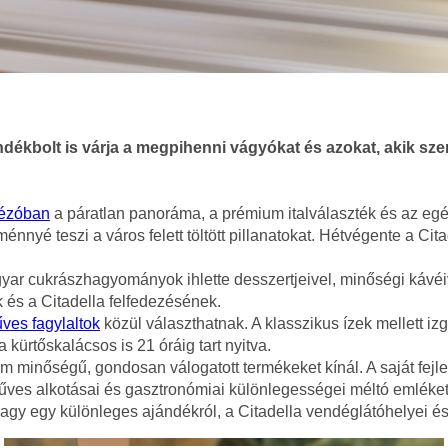
ndékbolt is várja a megpihenni vágyókat és azokat, akik sz
vézóban
a páratlan panoráma, a prémium italválaszték és az egés
nnyé teszi a város felett töltött pillanatokat. Hétvégente a Cit
ar cukrászhagyományok ihlette desszertjeivel, minőségi kávéiva
k és a Citadella felfedezésének.
űves fagylaltok
közül választhatnak. A klasszikus ízek mellett iz
kürtőskalácsos is 21 óráig tart nyitva.
 minőségű, gondosan válogatott termékeket kínál. A saját fejles
űves alkotásai és gasztronómiai különlegességei méltó emléket
y egy különleges ajándékról, a Citadella vendéglátóhelyei és üz