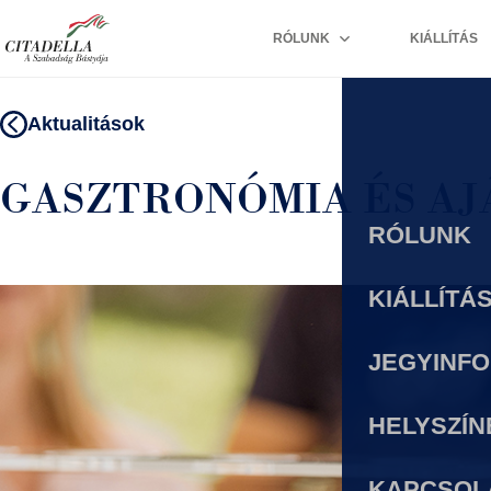
KIÁLLÍTÁS
RÓLUNK
Aktualitások
GASZTRONÓMIA ÉS A
RÓLUNK
KIÁLLÍTÁ
JEGYINF
HELYSZÍN
KAPCSOL