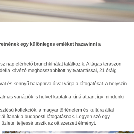
eretnének egy különleges emléket hazavinni a
z nap elérhető brunchkínálat találkozik. A tágas teraszon
adella kávézó meghosszabbított nyitvatartással, 21 óráig
l és könnyű harapnivalóival várja a látogatókat. A helyszín
galmas variációk is helyet kaptak a kínálatban, így mindenki
ztésű kollekciók, a magyar történelem és kultúra által
 állítanak a budapesti látogatásnak. Legyen szó egy
letei teljessé teszik az ott szerzett élményt.